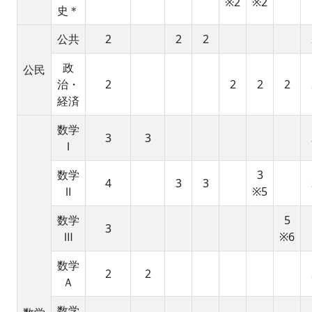
※2
※2
史＊
公共
2
2
2
政
公民
治・
2
2
2
2
経済
数学
3
3
Ⅰ
数学
3
4
3
3
Ⅱ
※5
数学
5
3
Ⅲ
※6
数学
2
2
Ａ
数学