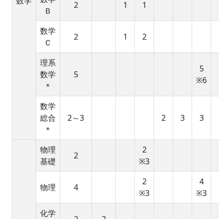
数学
2
1
1
Ｂ
数学
2
1
2
Ｃ
理系
5
数学
5
※6
＊
数学
総合
2～3
2
3
3
＊
物理
2
2
基礎
※3
2
4
物理
4
※3
※3
化学