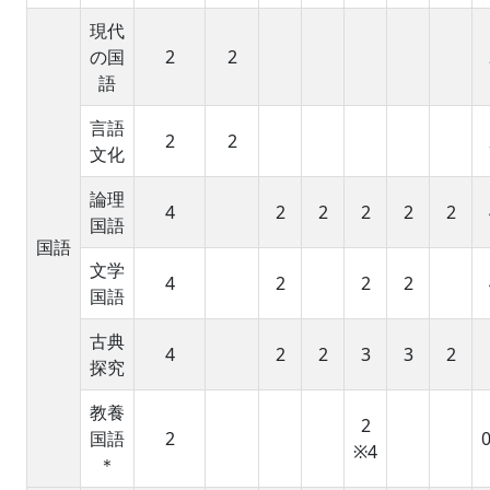
現代
の国
2
2
語
言語
2
2
文化
論理
4
2
2
2
2
2
国語
国語
文学
4
2
2
2
国語
古典
4
2
2
3
3
2
探究
教養
2
国語
2
0
※4
＊