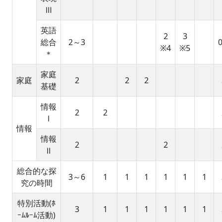
Ⅲ
英語
2
3
総合
2～3
0
※4
※5
＊
家庭
家庭
2
2
2
基礎
情報
2
2
Ⅰ
情報
情報
2
2
Ⅱ
総合的な探
3～6
1
1
1
1
1
1
究の時間
特別活動(ﾎ
3
1
1
1
1
1
1
ｰﾑﾙｰﾑ活動)