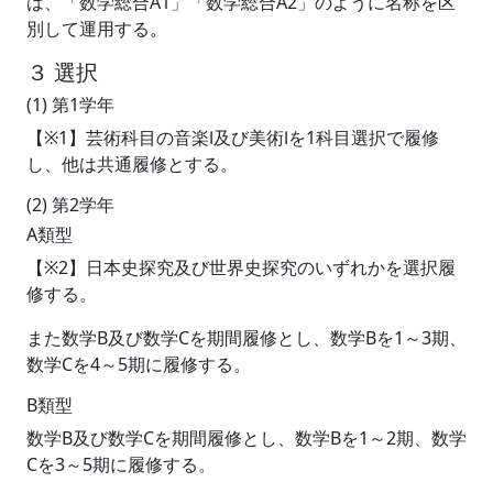
は、「数学総合A1」「数学総合A2」のように名称を区
別して運用する。
３ 選択
(1) 第1学年
【※1】芸術科目の音楽Ⅰ及び美術Ⅰを1科目選択で履修
し、他は共通履修とする。
(2) 第2学年
A類型
【※2】日本史探究及び世界史探究のいずれかを選択履
修する。
また数学B及び数学Cを期間履修とし、数学Bを1～3期、
数学Cを4～5期に履修する。
B類型
数学B及び数学Cを期間履修とし、数学Bを1～2期、数学
Cを3～5期に履修する。