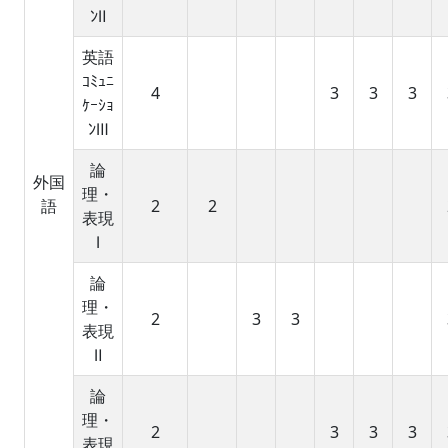
ﾝⅡ
英語
ｺﾐｭﾆ
4
3
3
3
ｹｰｼｮ
ﾝⅢ
論
外国
理・
語
2
2
表現
Ⅰ
論
理・
2
3
3
表現
Ⅱ
論
理・
2
3
3
3
表現