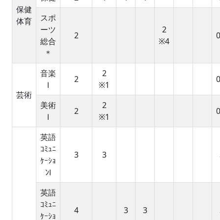
保健
スポ
体育
ーツ
2
2
0
総合
※4
＊
音楽
2
2
0
Ⅰ
※1
芸術
美術
2
2
0
Ⅰ
※1
英語
ｺﾐｭﾆ
3
3
ｹｰｼｮ
ﾝⅠ
英語
ｺﾐｭﾆ
4
3
3
ｹｰｼｮ