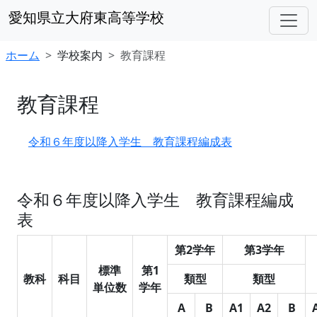
愛知県立大府東高等学校
ホーム
学校案内
教育課程
教育課程
令和６年度以降入学生 教育課程編成表
令和６年度以降入学生 教育課程編成
表
第2学年
第3学年
標準
第1
教科
科目
類型
類型
単位数
学年
A
B
A1
A2
B