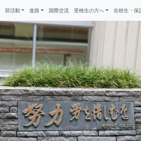
部活動
進路
国際交流
受検生の方へ
在校生・保